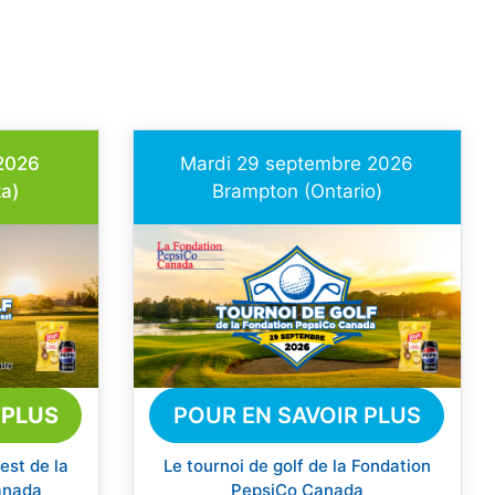
 2026
Mardi 29 septembre 2026
a)
Brampton (Ontario)
 PLUS
POUR EN SAVOIR PLUS
est de la
Le tournoi de golf de la Fondation
anada
PepsiCo Canada